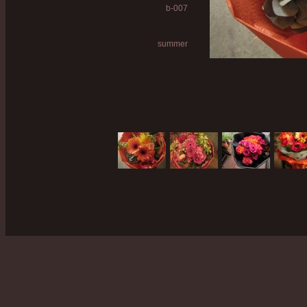
b-007
summer