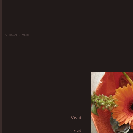
＞
flower
＞
vivid
Vivid
bq-vivid